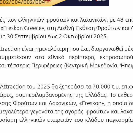
ές των ελληνικών φρούτων και λαχανικών, με 48 επι
 «Freskon Greece», στη Διεθνή Έκθεση Φρούτων και Λ
ημα 30 Σεπτεμβρίου έως 2 Οκτωβρίου 2025.
traction είναι η μεγαλύτερη που έχει διοργανωθεί μέχ
υ συμμετέχουν στο εθνικό περίπτερο, εκπροσωπ
αι τέσσερις Περιφέρειες (Κεντρική Μακεδονία, Ήπε
Attraction του 2025 θα ξεπεράσει τα 70.000 τ.μ. επ
ώρες, συμπεριλαμβανομένης της Ελλάδας. Το εκθε
εσης Φρούτων και Λαχανικών, «Freskon», η οποία δ
μεγαλύτερα γεγονότα της αγοράς φρούτων και λαχα
υσίαση ελληνικών εταιρειών του κλάδου παγκοσμίω