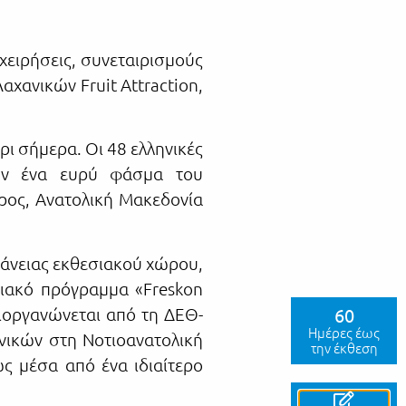
χειρήσεις, συνεταιρισμούς
αχανικών Fruit Attraction,
ρι σήμερα. Οι 48 ελληνικές
ούν ένα ευρύ φάσμα του
ιρος, Ανατολική Μακεδονία
ιφάνειας εκθεσιακού χώρου,
σιακό πρόγραμμα «Freskon
ιοργανώνεται από τη ΔΕΘ-
60
Ημέρες έως
νικών στη Νοτιοανατολική
την έκθεση
ς μέσα από ένα ιδιαίτερο